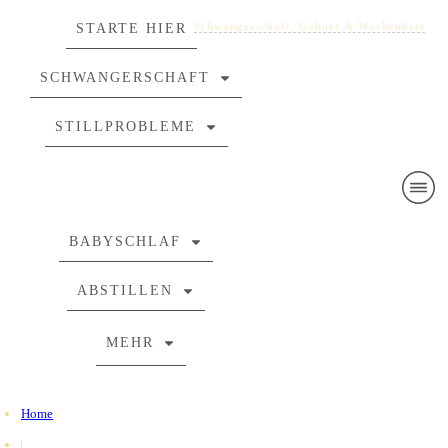
Schwangerschaft, Geburt & Wochenbett
Schwangerschaft, Geburt & Wochenbett
STARTE HIER
SCHWANGERSCHAFT
STILLPROBLEME
BABYSCHLAF
ABSTILLEN
MEHR
Home
|