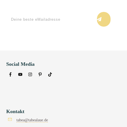
Keine Blogupdates verpassen!
Social Media
Kontakt
tabea@tabealaue.de