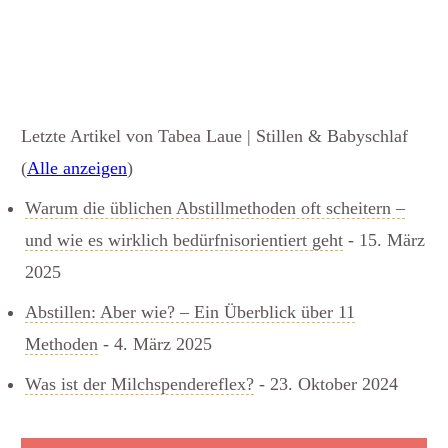
Letzte Artikel von Tabea Laue | Stillen & Babyschlaf
(
Alle anzeigen
)
Warum die üblichen Abstillmethoden oft scheitern –
und wie es wirklich bedürfnisorientiert geht
- 15. März
2025
Abstillen: Aber wie? – Ein Überblick über 11
Methoden
- 4. März 2025
Was ist der Milchspendereflex?
- 23. Oktober 2024