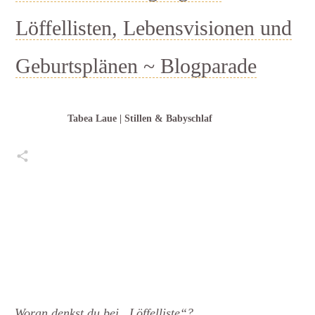
Löffellisten, Lebensvisionen und
Geburtsplänen ~ Blogparade
Tabea Laue | Stillen & Babyschlaf
Teilen
0
Pin
0
Teilen
0
Posten
0
Teilen
0
Woran denkst du bei „Löffelliste“?