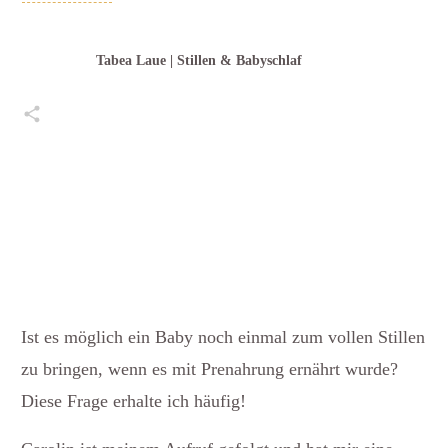
Tabea Laue | Stillen & Babyschlaf
Teilen
0
Pin
0
Teilen
0
Posten
0
Teilen
0
Ist es möglich ein Baby noch einmal zum vollen Stillen
zu bringen, wenn es mit Prenahrung ernährt wurde?
Diese Frage erhalte ich häufig!