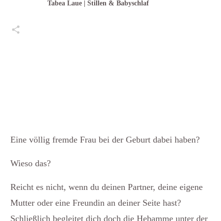
Tabea Laue | Stillen & Babyschlaf
Teilen
0
Pin
0
Teilen
0
Posten
0
Teilen
0
Eine völlig fremde Frau bei der Geburt dabei haben?
Wieso das?
Reicht es nicht, wenn du deinen Partner, deine eigene
Mutter oder eine Freundin an deiner Seite hast?
Schließlich begleitet dich doch die Hebamme unter der