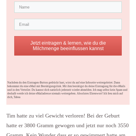
Jetzt eintragen & lernen, wie du die
Milchmenge beeinflussen kannst
Nachdem du den Eintragen-Button gedrückt hast, wirst du auf eine Infoseite weitergeleitet. Dann
bekommst du eine eMail mit Bestätigungslink. Mit ihm bestätigst du deine Eintragung für die eMails
und in den Verteiler. Du kannst dich natürlich jederzeit wieder abmelden. Ich mag selbst kein Spam und
deshalb werde ich deine eMailadresse niemals weitergeben. Absolutes Ehrenwort! Ich freu mich auf
dich, Tabea
Tim hatte zu viel Gewicht verloren! Bei der Geburt
hatte er 3800 Gramm gewogen und jetzt nur noch 3550
Gramm. Kein Wunder dass er so gewimmert hatte am