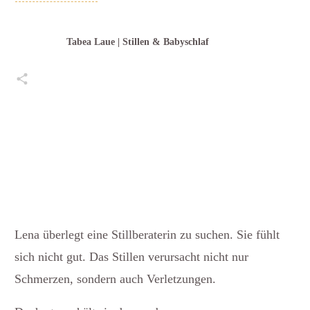
Tabea Laue | Stillen & Babyschlaf
Teilen
0
Pin
0
Teilen
0
Posten
0
Teilen
0
Lena überlegt eine Stillberaterin zu suchen. Sie fühlt
sich nicht gut. Das Stillen verursacht nicht nur
Schmerzen, sondern auch Verletzungen.