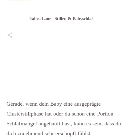
Tabea Laue | Stillen & Babyschlaf
Teilen
0
Pin
0
Teilen
0
Posten
0
Teilen
0
Gerade, wenn dein Baby eine ausgeprägte
Clusterstillphase hat oder du schon eine Portion
Schlafmangel angehäuft hast, kann es sein, dass du
dich zunehmend sehr erschöpft fühlst.