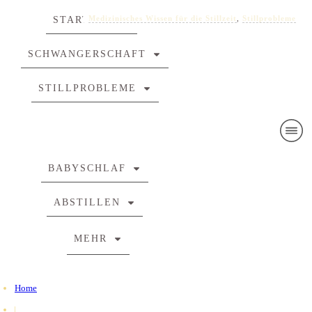
Medizinisches Wissen für die Stillzeit
,
Stillprobleme
STARTE HIER
SCHWANGERSCHAFT
STILLPROBLEME
BABYSCHLAF
ABSTILLEN
MEHR
Home
|