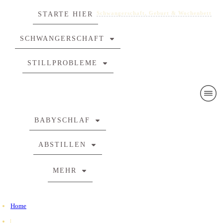
Schwangerschaft, Geburt & Wochenbett
Schwangerschaft, Geburt & Wochenbett
STARTE HIER
SCHWANGERSCHAFT
STILLPROBLEME
BABYSCHLAF
ABSTILLEN
MEHR
Home
|