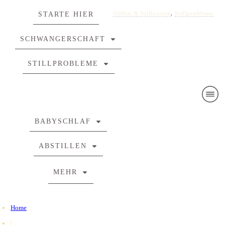
Stillen & Stillwissen
Erfahrungsbericht
Stillen & Stillwissen
Stillen & Stillwissen
,
,
Stillprobleme
Stillprobleme
Stillprobleme
Stillprobleme
Stillprobleme
Stillprobleme
Stillprobleme
Stillprobleme
STARTE HIER
SCHWANGERSCHAFT
STILLPROBLEME
BABYSCHLAF
ABSTILLEN
MEHR
Home
|